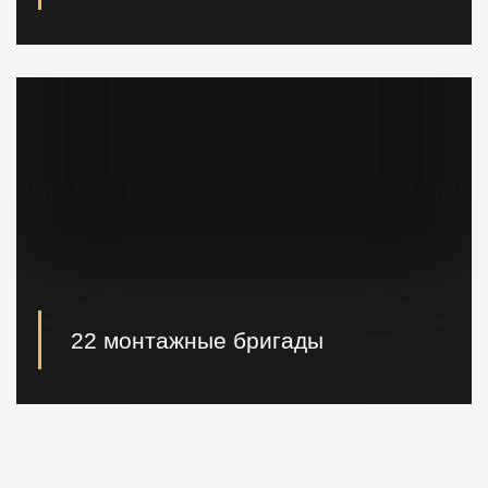
При необходимости наши специалисты произведут
расчет и проектирование возводимых конструкций в
кратчайшие сроки.
22 монтажные бригады
22 опытные монтажные бригады, готовые
реализовывать проектные решения "Нулевого
цикла" в кратчайшие сроки.